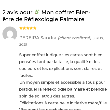
2 avis pour
Mon coffret Bien-
être de Réflexologie Palmaire
Note
5
sur
5
PEREIRA Sandra
(client confirmé)
juin 19,
2025
Super coffret ludique : les cartes sont bien
pensées tant par la taille, la qualité et les
couleurs et les explications sont claires et
faciles.
Un moyen simple et accessible à tous pour
pratiquer la réflexologie palmaire et prendre
soin de soi et/ou des autres.
Félicitations à cette belle initiative mère/fille.
Vivement les prochaines cartes !