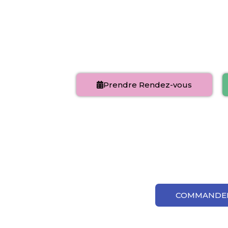
Sophrologue/F
Du lundi au vendredi de
9h-19h et le 
Prendre Rendez-vous
MON COFFRET DE CARTE
PALMAIRE EST EN 
COMMANDE